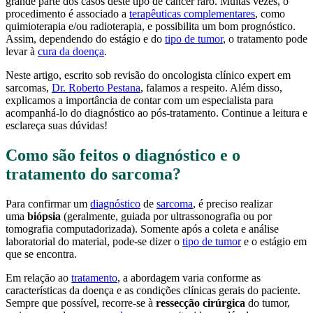
grande parte dos casos deste tipo de câncer raro. Muitas vezes, o
procedimento é associado a
terapêuticas complementares
, como
quimioterapia e/ou radioterapia, e possibilita um bom prognóstico.
Assim, dependendo do estágio e do
tipo de tumor
, o tratamento pode
levar à
cura da doença
.
Neste artigo, escrito sob revisão do oncologista clínico expert em
sarcomas,
Dr. Roberto Pestana
, falamos a respeito. Além disso,
explicamos a importância de contar com um especialista para
acompanhá-lo do diagnóstico ao pós-tratamento. Continue a leitura e
esclareça suas dúvidas!
Como são feitos o diagnóstico e o
tratamento do sarcoma?
Para confirmar um
diagnóstico
de
sarcoma
, é preciso realizar
uma
biópsia
(geralmente, guiada por ultrassonografia ou por
tomografia computadorizada). Somente após a coleta e análise
laboratorial do material, pode-se dizer o
tipo de tumor
e o estágio em
que se encontra.
Em relação ao
tratamento
, a abordagem varia conforme as
características da doença e as condições clínicas gerais do paciente.
Sempre que possível, recorre-se à
ressecção cirúrgica
do tumor,