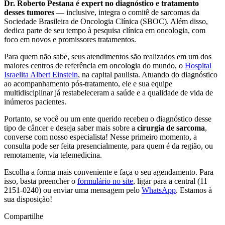
Dr. Roberto Pestana é expert no diagnóstico e tratamento
desses tumores
— inclusive, integra o comitê de sarcomas da
Sociedade Brasileira de Oncologia Clínica (SBOC). Além disso,
dedica parte de seu tempo à pesquisa clínica em oncologia, com
foco em novos e promissores tratamentos.
Para quem não sabe, seus atendimentos são realizados em um dos
maiores centros de referência em oncologia do mundo, o
Hospital
Israelita Albert Einstein
, na capital paulista. Atuando do diagnóstico
ao acompanhamento pós-tratamento, ele e sua equipe
multidisciplinar já restabeleceram a saúde e a qualidade de vida de
inúmeros pacientes.
Portanto, se você ou um ente querido recebeu o diagnóstico desse
tipo de câncer e deseja saber mais sobre a
cirurgia de sarcoma
,
converse com nosso especialista! Nesse primeiro momento, a
consulta pode ser feita presencialmente, para quem é da região, ou
remotamente, via telemedicina.
Escolha a forma mais conveniente e faça o seu agendamento. Para
isso, basta preencher o
formulário no site
, ligar para a central (11
2151-0240) ou enviar uma mensagem pelo
WhatsApp
. Estamos à
sua disposição!
Compartilhe