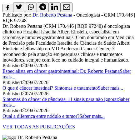
Publicado por:
Dr. Roberto Pestana
- Oncologista - CRM 170.446 |
RQE 97248
Dr. Roberto Pestana (CRM 170.446 | RQE 97248) é oncologista
clínico no Hospital Israelita Albert Einstein, especialista em
sarcomas e tumores gastrointestinais. Com doutorado em Medicina
de Precisão pela Faculdade Israelita de Ciências da Saúde Albert
Einstein e fellowship no MD Anderson Cancer Center, é
reconhecido pela atuação em pesquisas clínicas e tratamentos
inovadores, sempre com foco no cuidado integral e humanizado.
Published
09/07/2026
Especialista em câncer gastrointestinal: Dr. Roberto Pestana
Saber
mais...
Published
09/07/2026
O que é câncer intestinal? Sintomas e tratamento
Saber mais...
Published
07/07/2026
Sintomas do câncer de pâncreas: 11 sinais para não ignorar
Saber
mais...
Published
29/05/2026
Qual a diferença entre nódulo e tumor?
Saber mais...
VER TODAS AS PUBLICAÇÕES