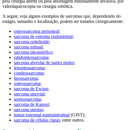
pela cirurgia aberta ou pela abordagem minimamente invasiva, por
videolaparoscopia ou cirurgia robótica.
A seguir, veja alguns exemplos de sarcomas que, dependendo do
estágio, tamanho e localização, podem ser tratados cirurgicamente:
osteossarcoma periosteal
;
sarcoma de estroma endometrial
;
sarcoma epitelioide
;
sarcoma intimal
;
sarcoma pleomórfico
;
rabdomiossarcoma
;
sarcoma alveolar de partes moles
;
leiomiossarcoma
;
condrossarcoma
;
lipossarcoma
;
osteossarcoma
;
sarcoma de Ewing
;
sarcoma sinovial
;
angiossarcoma
;
sarcoma de Kaposi
;
sarcoma uterino
;
tumor estromal gastrointestinal
(GIST);
sarcoma de células claras
; entre outros.