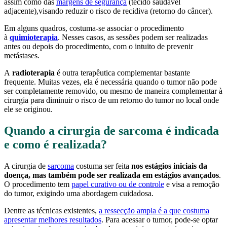
assim como das
margens de segurança
(tecido saudável
adjacente),visando reduzir o risco de recidiva (retorno do câncer).
Em alguns quadros, costuma-se associar o procedimento
à
quimioterapia
. Nesses casos, as sessões podem ser realizadas
antes ou depois do procedimento, com o intuito de prevenir
metástases.
A
radioterapia
é outra terapêutica complementar bastante
frequente. Muitas vezes, ela é necessária quando o tumor não pode
ser completamente removido, ou mesmo de maneira complementar à
cirurgia para diminuir o risco de um retorno do tumor no local onde
ele se originou.
Quando a cirurgia de sarcoma é indicada
e como é realizada?
A cirurgia de
sarcoma
costuma ser feita
nos estágios iniciais da
doença, mas também pode ser realizada em estágios avançados
.
O procedimento tem
papel curativo ou de controle
e visa a remoção
do tumor, exigindo uma abordagem cuidadosa.
Dentre as técnicas existentes,
a ressecção ampla é a que costuma
apresentar melhores resultados
. Para acessar o tumor, pode-se optar