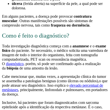
úlcera
(ferida aberta) na superfície da pele, a qual pode ser
dolorosa.
Em alguns pacientes, a doença pode provocar
contratura
muscular
. Outras manifestações possíveis são sintomas de
compressão nervosa, tais como
fraqueza ou dormência
.
Como é feito o diagnóstico?
Toda investigação diagnóstica começa com a
anamnese
e o
exame
físico
do paciente. Se necessário, o médico solicita uma varredura de
imagem de todo o interior do organismo, feita com tomografia
computadorizada, PET scan ou ressonância magnética.
O
diagnóstico
, porém, só pode ser confirmado após a realização
da
biópsia
de uma amostra da lesão.
Cabe mencionar que, muitas vezes, a apresentação clínica do tumor
se assemelha a patologias benignas (como úlceras ou nódulos),o que
pode atrasar seu diagnóstico. Isso explica o
elevado percentual de
metástases
, principalmente, linfonodais e pulmonares, em portadores
da doença.
Inclusive, há pacientes que foram diagnosticados com sarcoma
epitelioide após a identificação da respectiva metástase. É o caso,