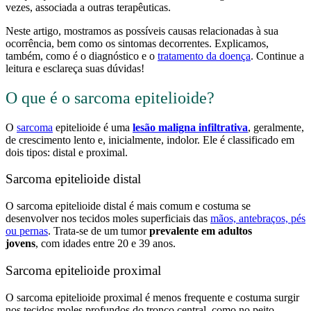
vezes, associada a outras terapêuticas.
Neste artigo, mostramos as possíveis causas relacionadas à sua
ocorrência, bem como os sintomas decorrentes. Explicamos,
também, como é o diagnóstico e o
tratamento da doença
. Continue a
leitura e esclareça suas dúvidas!
O que é o sarcoma epitelioide?
O
sarcoma
epitelioide é uma
lesão maligna infiltrativa
, geralmente,
de crescimento lento e, inicialmente, indolor. Ele é classificado em
dois tipos: distal e proximal.
Sarcoma epitelioide distal
O sarcoma epitelioide distal é mais comum e costuma se
desenvolver nos tecidos moles superficiais das
mãos, antebraços, pés
ou pernas
. Trata-se de um tumor
prevalente em adultos
jovens
, com idades entre 20 e 39 anos.
Sarcoma epitelioide proximal
O sarcoma epitelioide proximal é menos frequente e costuma surgir
nos tecidos moles profundos do tronco central, como no peito,