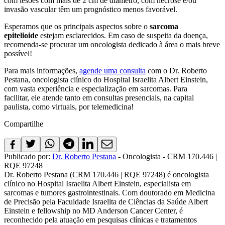
com lesões com mais de 2 cm de diâmetro, com necrose e/ou
invasão vascular têm um prognóstico menos favorável.
Esperamos que os principais aspectos sobre o
sarcoma
epitelioide
estejam esclarecidos. Em caso de suspeita da doença,
recomenda-se procurar um oncologista dedicado à área o mais breve
possível!
Para mais informações,
agende uma consulta
com o Dr. Roberto
Pestana, oncologista clínico do Hospital Israelita Albert Einstein,
com vasta experiência e especialização em sarcomas. Para
facilitar, ele atende tanto em consultas presenciais, na capital
paulista, como virtuais, por telemedicina!
Compartilhe
Publicado por:
Dr. Roberto Pestana
- Oncologista - CRM 170.446 |
RQE 97248
Dr. Roberto Pestana (CRM 170.446 | RQE 97248) é oncologista
clínico no Hospital Israelita Albert Einstein, especialista em
sarcomas e tumores gastrointestinais. Com doutorado em Medicina
de Precisão pela Faculdade Israelita de Ciências da Saúde Albert
Einstein e fellowship no MD Anderson Cancer Center, é
reconhecido pela atuação em pesquisas clínicas e tratamentos