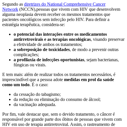
Segundo as
diretrizes do National Comprehensive Cancer
Network
(NCCN),pessoas que vivem com HIV que desenvolvem
alguma neoplasia devem receber os mesmos tratamentos que
pacientes oncológicos sem infecção pelo HIV. Para definir a
estratégia terapêutica, considera-se:
o potencial das interações entre os medicamentos
antirretrovirais e as terapias oncológicas
, visando preservar
a efetividade de ambos os tratamentos;
a sobreposição de toxicidades
, de modo a prevenir outras
complicações;
a profilaxia de infecções oportunistas
, sejam bacterianas,
fúngicas ou virais.
E tem mais: além de realizar todos os tratamentos necessários, é
imprescindível que a pessoa adote
medidas em prol da saúde
como um todo
. É o caso:
da cessação do tabagismo;
da redução ou eliminação do consumo de álcool;
da vacinação adequada.
Por fim, vale destacar que, sem o devido tratamento, o câncer é
responsável por grande parte dos óbitos de pessoas que vivem com
HIV em uso de terapia antirretroviral. Assim, o rastreamento de