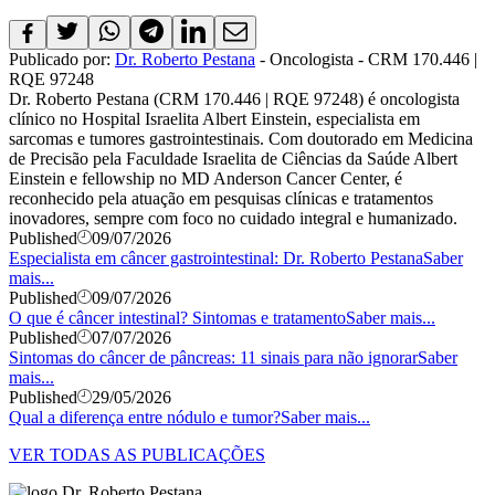
Publicado por:
Dr. Roberto Pestana
- Oncologista - CRM 170.446 |
RQE 97248
Dr. Roberto Pestana (CRM 170.446 | RQE 97248) é oncologista
clínico no Hospital Israelita Albert Einstein, especialista em
sarcomas e tumores gastrointestinais. Com doutorado em Medicina
de Precisão pela Faculdade Israelita de Ciências da Saúde Albert
Einstein e fellowship no MD Anderson Cancer Center, é
reconhecido pela atuação em pesquisas clínicas e tratamentos
inovadores, sempre com foco no cuidado integral e humanizado.
Published
09/07/2026
Especialista em câncer gastrointestinal: Dr. Roberto Pestana
Saber
mais...
Published
09/07/2026
O que é câncer intestinal? Sintomas e tratamento
Saber mais...
Published
07/07/2026
Sintomas do câncer de pâncreas: 11 sinais para não ignorar
Saber
mais...
Published
29/05/2026
Qual a diferença entre nódulo e tumor?
Saber mais...
VER TODAS AS PUBLICAÇÕES