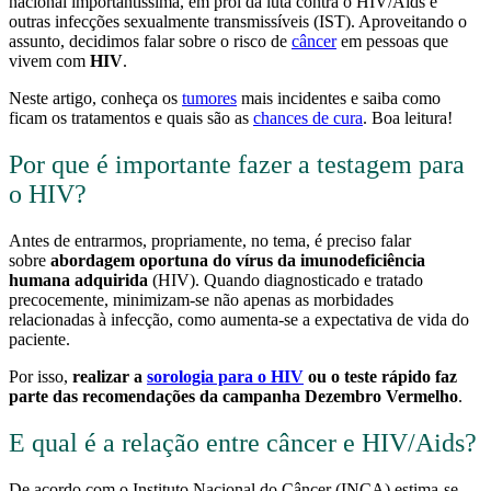
nacional importantíssima, em prol da luta contra o HIV/Aids e
outras infecções sexualmente transmissíveis (IST). Aproveitando o
assunto, decidimos falar sobre o risco de
câncer
em pessoas que
vivem com
HIV
.
Neste artigo, conheça os
tumores
mais incidentes e saiba como
ficam os tratamentos e quais são as
chances de cura
. Boa leitura!
Por que é importante fazer a testagem para
o HIV?
Antes de entrarmos, propriamente, no tema, é preciso falar
sobre
abordagem oportuna do vírus da imunodeficiência
humana adquirida
(HIV). Quando diagnosticado e tratado
precocemente, minimizam-se não apenas as morbidades
relacionadas à infecção, como aumenta-se a expectativa de vida do
paciente.
Por isso,
realizar a
sorologia para o HIV
ou o teste rápido faz
parte das recomendações da campanha Dezembro Vermelho
.
E qual é a relação entre câncer e HIV/Aids?
De acordo com o Instituto Nacional do Câncer (INCA),estima-se