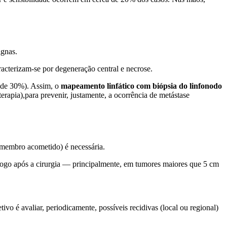
ignas.
racterizam-se por degeneração central e necrose.
o de 30%). Assim, o
mapeamento linfático com biópsia do linfonodo
rapia),para prevenir, justamente, a ocorrência de metástase
membro acometido) é necessária.
 logo após a cirurgia — principalmente, em tumores maiores que 5 cm
etivo é avaliar, periodicamente, possíveis recidivas (local ou regional)