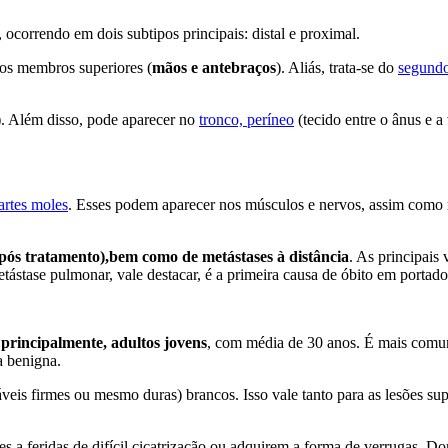
 ocorrendo em dois subtipos principais: distal e proximal.
dos membros superiores (
mãos e antebraços
). Aliás, trata-se do
segundo
s). Além disso, pode aparecer no
tronco, períneo
(tecido entre o ânus e a 
artes moles
. Esses podem aparecer nos músculos e nervos, assim como n
 (após tratamento),bem como de metástases à distância
. As principais 
stase pulmonar, vale destacar, é a primeira causa de óbito em portador
 principalmente, adultos jovens
, com média de 30 anos. É mais comum
a benigna.
is firmes ou mesmo duras) brancos. Isso vale tanto para as lesões sup
 a feridas de difícil cicatrização ou adquirem a forma de verrugas. D