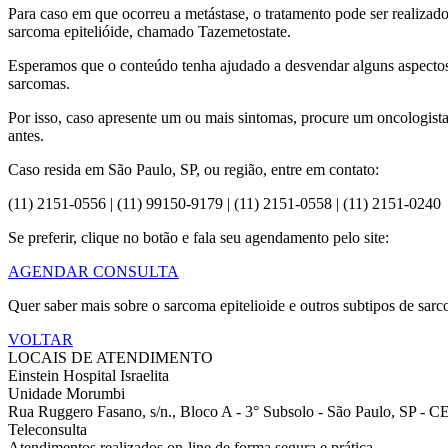
Para caso em que ocorreu a metástase, o tratamento pode ser realizad
sarcoma epitelióide, chamado Tazemetostate.
Esperamos que o conteúdo tenha ajudado a desvendar alguns aspectos 
sarcomas.
Por isso, caso apresente um ou mais sintomas, procure um oncologista 
antes.
Caso resida em São Paulo, SP, ou região, entre em contato:
(11) 2151-0556 | (11) 99150-9179 | (11) 2151-0558 | (11) 2151-0240
Se preferir, clique no botão e fala seu agendamento pelo site:
AGENDAR CONSULTA
Quer saber mais sobre o sarcoma epitelioide e outros subtipos de s
VOLTAR
LOCAIS DE ATENDIMENTO
Einstein Hospital Israelita
Unidade Morumbi
Rua Ruggero Fasano, s/n., Bloco A - 3° Subsolo - São Paulo, SP - 
Teleconsulta
Atendimentos realizados on-line de forma segura e prática.