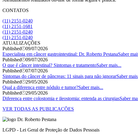
CONTATOS
(11) 2151-0240
(11) 2151-1681
(11) 2151-0240
(11) 2151-0240
ATUALIZAÇÕES
Published
09/07/2026
Especialista em câncer gastrointestinal: Dr. Roberto Pestana
Saber mais
Published
09/07/2026
O que é câncer intestinal? Sintomas e tratamento
Saber mais...
Published
07/07/2026
Sintomas do câncer de pâncreas: 11 sinais para não ignorar
Saber mais.
Published
29/05/2026
Qual a diferença entre nódulo e tumor?
Saber mais...
Published
29/05/2026
Diferença entre colostomia e ileostomia: entenda as cirurgias
Saber mai
VER TODAS AS PUBLICAÇÕES
LGPD - Lei Geral de Proteção de Dados Pessoais