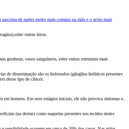
 sarcoma de partes moles mais comuns na mão e o sexto mais
vagina),entre outras áreas.
as gorduras, vasos sanguíneos, entre outras estruturas mais
vias de disseminação são os linfonodos (gânglios linfáticos presentes
es desse tipo de câncer.
 em homens. Em seus estágios iniciais, ele não provoca sintomas e,
erficiais (na derme) como naquelas presentes nos tecidos moles
or e sensibilidade ocorrem em cerca de 20% dos casos. Nas mãos,