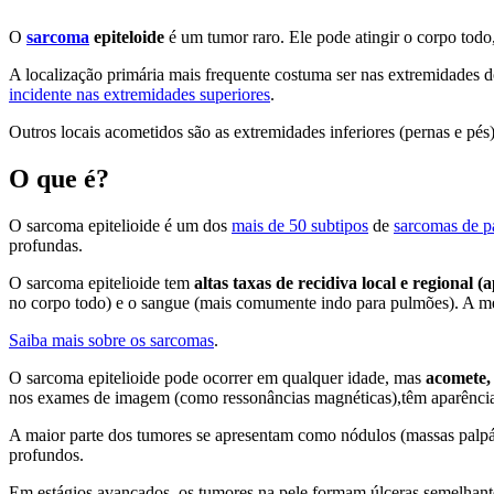
O
sarcoma
epiteloide
é um tumor raro. Ele pode atingir o corpo todo,
A localização primária mais frequente costuma ser nas extremidades 
incidente nas extremidades superiores
.
Outros locais acometidos são as extremidades inferiores (pernas e pé
O que é?
O sarcoma epitelioide é um dos
mais de 50 subtipos
de
sarcomas de p
profundas.
O sarcoma epitelioide tem
altas taxas de recidiva local e regional
no corpo todo) e o sangue (mais comumente indo para pulmões). A metá
Saiba mais sobre os sarcomas
.
O sarcoma epitelioide pode ocorrer em qualquer idade, mas
acomete,
nos exames de imagem (como ressonâncias magnéticas),têm aparênci
A maior parte dos tumores se apresentam como nódulos (massas palpáve
profundos.
Em estágios avançados, os tumores na pele formam úlceras semelhantes