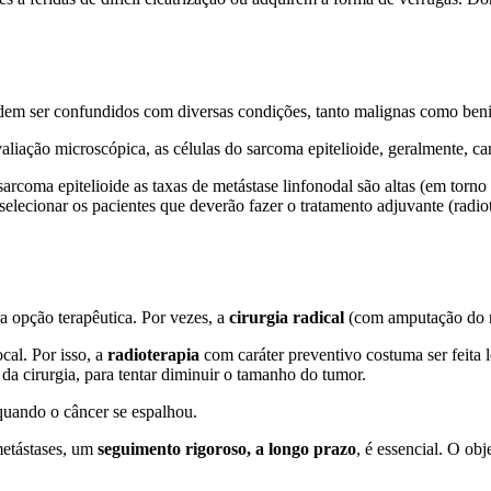
podem ser confundidos com diversas condições, tanto malignas como ben
valiação microscópica, as células do sarcoma epitelioide, geralmente, ca
sarcoma epitelioide as taxas de metástase linfonodal são altas (em torn
lecionar os pacientes que deverão fazer o tratamento adjuvante (radiote
ira opção terapêutica. Por vezes, a
cirurgia radical
(com amputação do 
cal. Por isso, a
radioterapia
com caráter preventivo costuma ser feita
a cirurgia, para tentar diminuir o tamanho do tumor.
uando o câncer se espalhou.
metástases, um
seguimento rigoroso, a longo prazo
, é essencial. O obj