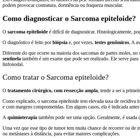
podem provocar contratura, dormência ou fraqueza muscular.
Como diagnosticar o Sarcoma epiteloide?
O
sarcoma epitelioide
é difícil de diagnosticar. Histologicamente, 
O diagnóstico é feito por
biópsia
e, por vezes,
testes genômicos
. A a
Diferente do que ocorre na maioria dos sarcomas de partes moles, no 
sentinela
também é um exame que pode ser realizado. Ele serve para se
linfonodal.
Como tratar o Sarcoma epiteloide?
O
tratamento cirúrgico, com ressecção ampla
, tende a ser a prime
Como explicado, o sarcoma epitelioide tem elevada taxa de recidiva lo
e com margens comprometidas. Em alguns casos, ela é indicada antes d
A
quimioterapia
também pode ser uma opção. Geralmente, é usada q
Uma vez que esse tipo de tumor tem muita chance de recorrer ou de 
ou metástases à distância, para evitar maiores complicações.