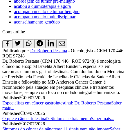
abordagem de tumor pré-maligno
acabou a quimioterapia e agora
acompanhamento de tumor benigno
acompanhamento multidisciplinar
aconselhamento genético
Compartilhe
Publicado por:
Dr. Roberto Pestana
- Oncologista - CRM 170.446 |
RQE 97248
Dr. Roberto Pestana (CRM 170.446 | RQE 97248) é oncologista
clínico no Hospital Israelita Albert Einstein, especialista em
sarcomas e tumores gastrointestinais. Com doutorado em Medicina
de Precisão pela Faculdade Israelita de Ciências da Saúde Albert
Einstein e fellowship no MD Anderson Cancer Center, é
reconhecido pela atuação em pesquisas clínicas e tratamentos
inovadores, sempre com foco no cuidado integral e humanizado.
Published
09/07/2026
Especialista em câncer gastrointestinal: Dr. Roberto Pestana
Saber
mais...
Published
09/07/2026
O que é câncer intestinal? Sintomas e tratamento
Saber mais...
Published
07/07/2026
Sintomas do câncer de pâncreas: 11 sinais para não ignorar
Saber